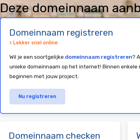
Deze domeinnaam aanbe
geregistreerd en gepar
Domeinnaam registreren
> Lekker snel online
Wil je een soortgelijke
domeinnaam registreren
? A
unieke domeinnaam op het internet! Binnen enkele 
beginnen met jouw project.
Nu registreren
Domeinnaam checken