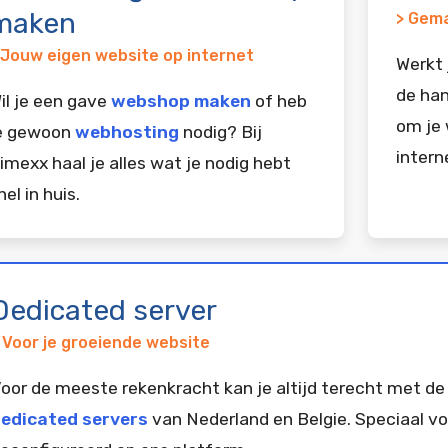
maken
> Gema
 Jouw eigen website op internet
Werkt 
de han
il je een gave
webshop maken
of heb
om je 
e gewoon
webhosting
nodig? Bij
intern
imexx haal je alles wat je nodig hebt
nel in huis.
Dedicated server
 Voor je groeiende website
oor de meeste rekenkracht kan je altijd terecht met de
edicated servers
van Nederland en Belgie. Speciaal vo