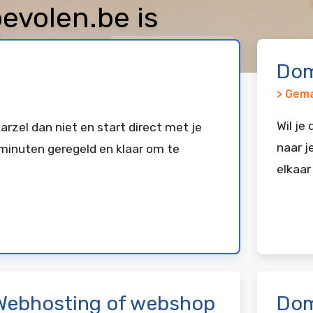
volen.be is
keerd bij
Vimexx
Dom
> Gema
Wil je
arzel dan niet en start direct met je
naar j
minuten geregeld en klaar om te
elkaar
Webhosting of webshop
Dom