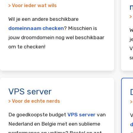
> Voor ieder wat wils
>
Wil je een andere beschikbare
domeinnaam checken
? Misschien is
W
jouw droomdomein nog wel beschikbaar
j
om te checken!
V
s
VPS server
> Voor de echte nerds
>
De goedkoopste budget
VPS server
van
V
Nederland en Belgie met een sublieme
d
performance en uptime? Bestel en zet